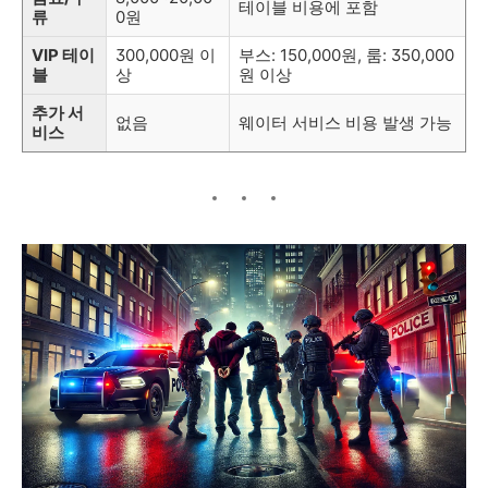
테이블 비용에 포함
류
0원
VIP 테이
300,000원 이
부스: 150,000원, 룸: 350,000
블
상
원 이상
추가 서
없음
웨이터 서비스 비용 발생 가능
비스