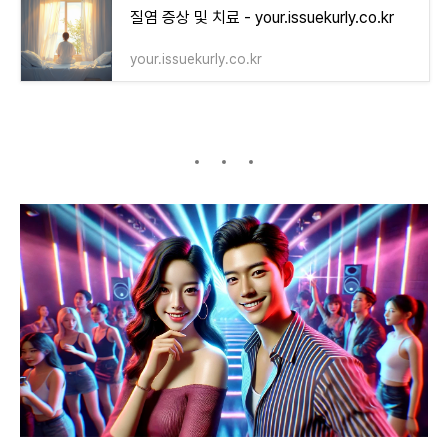
질염 증상 및 치료 - your.issuekurly.co.kr
your.issuekurly.co.kr