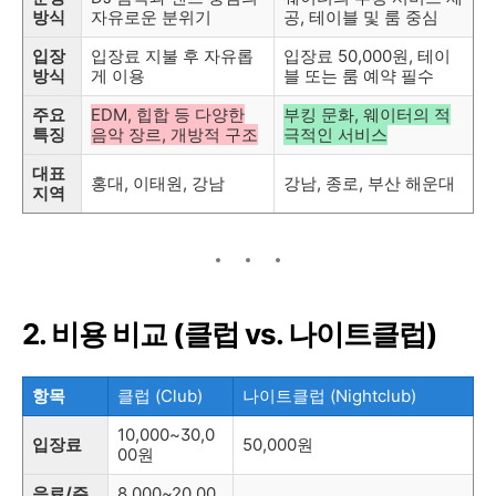
방식
자유로운 분위기
공, 테이블 및 룸 중심
입장
입장료 지불 후 자유롭
입장료 50,000원, 테이
방식
게 이용
블 또는 룸 예약 필수
주요
EDM, 힙합 등 다양한
부킹 문화, 웨이터의 적
특징
음악 장르, 개방적 구조
극적인 서비스
대표
홍대, 이태원, 강남
강남, 종로, 부산 해운대
지역
2. 비용 비교 (클럽 vs. 나이트클럽)
항목
클럽 (Club)
나이트클럽 (Nightclub)
10,000~30,0
입장료
50,000원
00원
음료/주
8,000~20,00