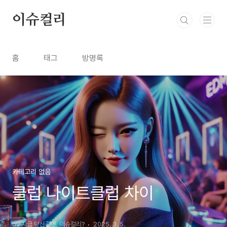
본문 바로가기
이슈컬리
홈
태그
방명록
카테고리 없음
클럽 나이트클럽 차이
by 지금 당신곁엔, 이슈컬리?
2025. 3. 5.