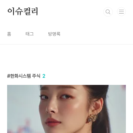
본문 바로가기
이슈컬리
홈
태그
방명록
한화시스템 주식
2